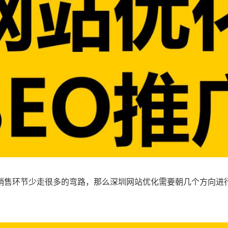
销售环节少走很多的弯路，那么深圳网站优化需要朝几个方向进