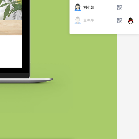
刘小姐
董先生